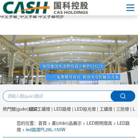
中文字幕在线免费看线人_最好看的MV中文字幕国语电影_中文字幕的_
日本中文字幕在线_亚洲中文字幕在线观看_中文字幕 中文字幕明步_日韩
中文字幕_中文字幕 中文字幕明步
首頁
產(chǎn)品展示
LED三防燈
LED工礦燈LED工廠燈
LED泛光燈LED投光燈
LED防爆燈、防腐燈
LED隧道燈
LED路燈
LED室內(nèi)照明
LED美式燈具
景觀亮化燈具
太陽能LED路燈
太陽能LED投光燈
LED工礦燈
LED三防燈
新聞資訊
關(guān)于我們
熱門關(guān)鍵詞：
LED工礦燈
|
LED路燈
|
LED投光燈
|
工礦燈
|
三防燈
|
L
聯(lián)系我們
您的位置：
首頁
>
產(chǎn)品展示
>
LED照明燈具
>
LED路
燈
>
led路燈PL28L-150W
燈具應用方案