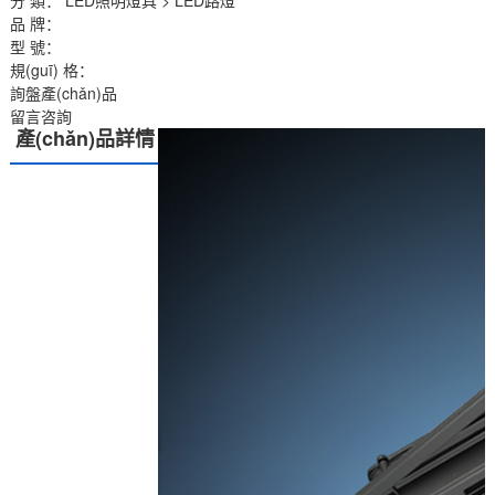
分 類：
LED照明燈具
>
LED路燈
品 牌：
型 號：
規(guī) 格：
詢盤產(chǎn)品
留言咨詢
產(chǎn)品詳情