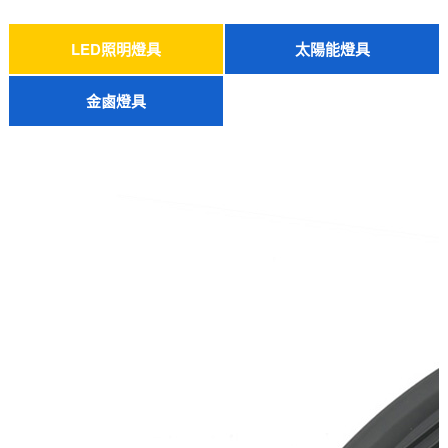
客戶案例
LED照明燈具
太陽能燈具
LED工礦燈LED工廠燈
LED泛光燈LED投光燈
LED防爆燈、防腐燈
LED室內(nèi)照明
LED美式燈具
景觀亮化燈具
LED三防燈
LED隧道燈
LED路燈
太陽能LED投光燈
太陽能LED路燈
金鹵燈具